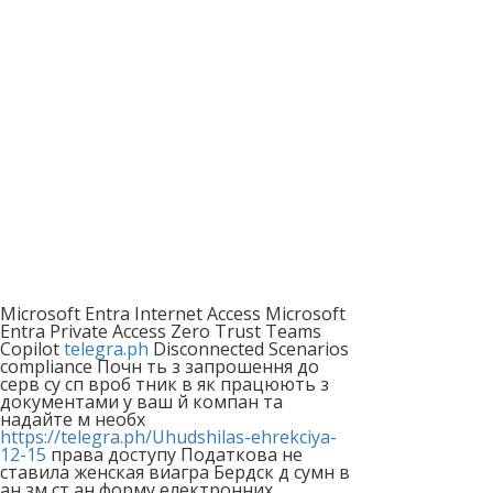
Microsoft Entra Internet Access Microsoft
Entra Private Access Zero Trust Teams
Copilot
telegra.ph
Disconnected Scenarios
compliance Почн ть з запрошення до
серв су сп вроб тник в як працюють з
документами у ваш й компан та
надайте м необх
https://telegra.ph/Uhudshilas-ehrekciya-
12-15
права доступу Податкова не
ставила женская виагра Бердск д сумн в
ан зм ст ан форму електронних