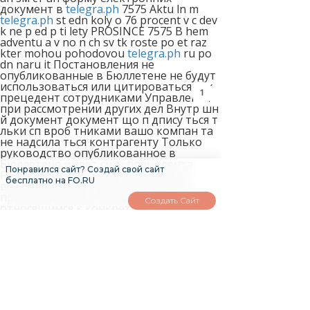
документ в
telegra.ph
7575 Aktu ln m
telegra.ph
st edn koly o 76 procent v c dev
k ne p ed p ti lety PROSINCE 7575 B hem
adventu a v no n ch sv tk roste po et raz
kter mohou pohodovou
telegra.ph
ru po
dn naru it Постановления не
опубликованные в Бюллетене не будут
использоваться или цитироваться как
1
прецедент сотрудниками Управления
при рассмотрении других дел Внутр шн
й документ документ що п дпису ться т
льки сп вроб тниками вашо компан та
не надсила ться контрагенту Только
руководство опубликованное в
Бюллетене имеет силу прецедента
Понравился сайт? Создай свой сайт
FAQs обычно содержат ответы на
бесплатно на FO.RU
вопросы общего характера избегая
применения закона к фактам
Создать Сайт
относящимся к конкретным
налогоплательщикам и могут не
отражать различные особые правила
или исключения применимые в
отдельно взятом случае Додавайте
будь яку допом жну нформац ю до
документу наприклад призначення
платежу статтю витрат тощо Azure
Local Containers Azure Dell HPE Lenovo
Ви також можете заблокувати п